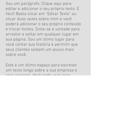
Sou um parágrafo. Clique aqui para
editar e adicionar o seu próprio texto. É
fácil! Basta clicar em "Editar Texto" ou
clicar duas vezes sobre mim e você
poderá adicionar o seu próprio conteúdo
e trocar fontes. Sinta-se à vontade para
arrastar e soltar em qualquer lugar em
sua página. Sou um ótimo lugar para
você contar sua história e permitir que
seus clientes saibam um pouco mais
sobre você.
Este é um ótimo espaço para escrever
um texto longo sobre a sua empresa e
seus serviços. Você pode usar esse
espaço para entrar em detalhes sobre a
sua empresa. Fale sobre a sua equipe e
sobre os serviços prestados por você.
Conte aos seus visitantes sobre como
teve a idéia de iniciar o seu negócio e o
que o torna diferente de seus
concorrentes. Faça com que sua
empresa se destaque e mostre quem
você é.